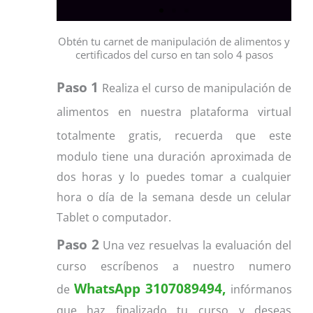
Obtén tu carnet de manipulación de alimentos y
certificados del curso en tan solo 4 pasos
Paso 1
Realiza el curso de manipulación de
alimentos en nuestra plataforma virtual
totalmente gratis, r
ecuerda que este
modulo tiene una duración aproximada de
dos horas y lo puedes tomar a cualquier
hora o día de la semana desde un celular
Tablet o computador.
Paso 2
Una vez resuelvas la evaluación del
curso escríbenos a nuestro numero
WhatsApp 3107089494,
de
infórmanos
que haz finalizado tu curso y deseas